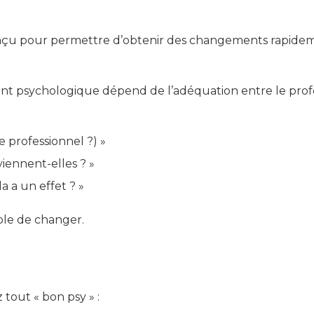
onçu pour permettre d’obtenir des changements rapidem
 psychologique dépend de l’adéquation entre le profess
e professionnel ?) »
iennent-elles ? »
a a un effet ? »
rable de changer.
 tout « bon psy » :